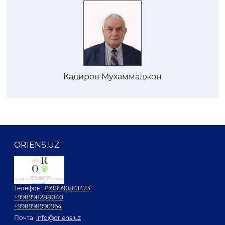
Кадиров Мухаммаджон
ORIENS.UZ
Телефон:
+998990841423
+998998288040
+998998990964
Почта:
info@oriens.uz