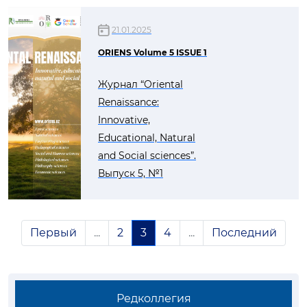
21.01.2025
ORIENS Volume 5 ISSUE 1
Журнал “Oriental
Renaissance:
Innovative,
Educational, Natural
and Social sciences”.
Выпуск 5, №1
Первый
...
2
3
4
...
Последний
Редколлегия