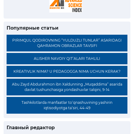
Популярные статьи
PIRIMQUL QODIROVNING “YULDUZLI TUNLAR” ASARIDAGI
QAHRAMON OBRAZLAR TAVSIFI
ALISHER NAVOIY QIT’ALARI TAHLILI
KREATIVLIK NIMA? U PEDAGOGGA NIMA UCHUN KERAK?
Abu Zayd Abdurahmon ibn Xaldunning „Muqaddima“ asarida
davlat tushunchasiga yondashuvlar talqini, 9-14
Tashkilotlarda manfaatlar to‘qnashuvining yashirin
iqtisodiyotga ta’siri, 44-49
Главный редактор