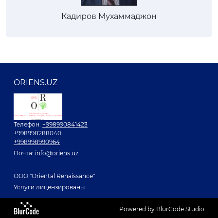
Кадиров Мухаммаджон
ORIENS.UZ
Телефон:
+998990841423
+998998288040
+998998990964
Почта:
info@oriens.uz
ООО "Oriental Renaissance"
Услуги лицензированы
Powered by BlurCode Studio