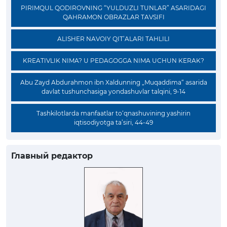
PIRIMQUL QODIROVNING “YULDUZLI TUNLAR” ASARIDAGI
QAHRAMON OBRAZLAR TAVSIFI
ALISHER NAVOIY QIT’ALARI TAHLILI
KREATIVLIK NIMA? U PEDAGOGGA NIMA UCHUN KERAK?
Abu Zayd Abdurahmon ibn Xaldunning „Muqaddima“ asarida
davlat tushunchasiga yondashuvlar talqini, 9-14
Tashkilotlarda manfaatlar to‘qnashuvining yashirin
iqtisodiyotga ta’siri, 44-49
Главный редактор